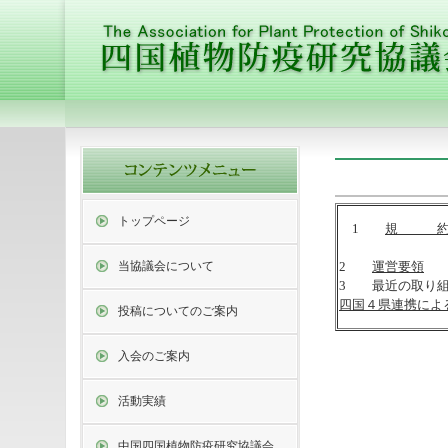
トップページ
1
規 
当協議会について
2
運営要領
3 最近の取り
四国４県連携による
投稿についてのご案内
入会のご案内
活動実績
中国四国植物防疫研究協議会